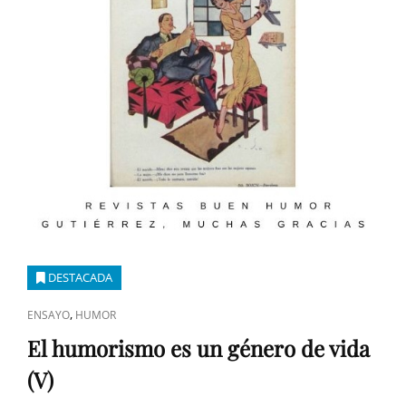
DESTACADA
ENLACES
,
ENSAYO
HUMOR
DE
El humorismo es un género de vida
CATEGORÍAS
(V)