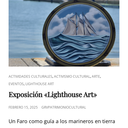
ENLACES
,
,
,
ACTIVIDADES CULTURALES
ACTIVISMO CULTURAL
ARTE
DE
,
EVENTOS
LIGHTHOUSE ART
CATEGORÍAS
Exposición «Lighthouse Art»
PUBLICADO
FEBRERO 15, 2025
GRVPATRIMONIOCULTURAL
EL
Un Faro como guía a los marineros en tierra