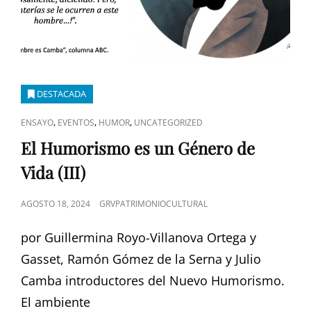
DESTACADA
ENLACES
,
,
,
ENSAYO
EVENTOS
HUMOR
UNCATEGORIZED
DE
El Humorismo es un Género de
CATEGORÍAS
Vida (III)
PUBLICADO
AGOSTO 18, 2024
GRVPATRIMONIOCULTURAL
EL
por Guillermina Royo-Villanova Ortega y
Gasset, Ramón Gómez de la Serna y Julio
Camba introductores del Nuevo Humorismo.
El ambiente