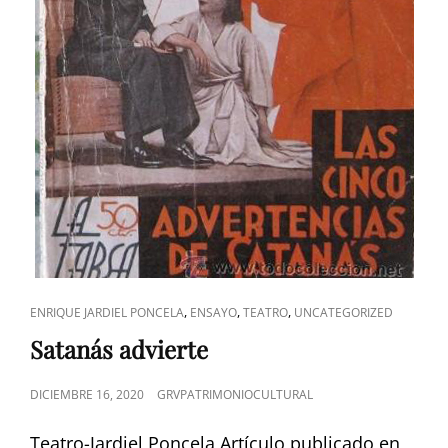
ENLACES
,
,
,
ENRIQUE JARDIEL PONCELA
ENSAYO
TEATRO
UNCATEGORIZED
DE
Satanás advierte
CATEGORÍAS
PUBLICADO
DICIEMBRE 16, 2020
GRVPATRIMONIOCULTURAL
EL
Teatro-Jardiel Poncela Artículo publicado en