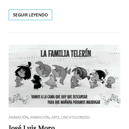
EL
SEGUIR LEYENDO
HUMORISMO
ES
UN
GÉNERO
DE
VIDA
(III)
ENLACES
,
,
,
ANIMACIÓN
ANIMACIÓN
ARTE
UNCATEGORIZED
DE
José Luis Moro