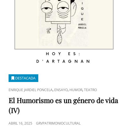
DESTACADA
ENLACES
,
,
,
ENRIQUE JARDIEL PONCELA
ENSAYO
HUMOR
TEATRO
DE
El Humorismo es un género de vida
CATEGORÍAS
(IV)
PUBLICADO
ABRIL 16, 2025
GRVPATRIMONIOCULTURAL