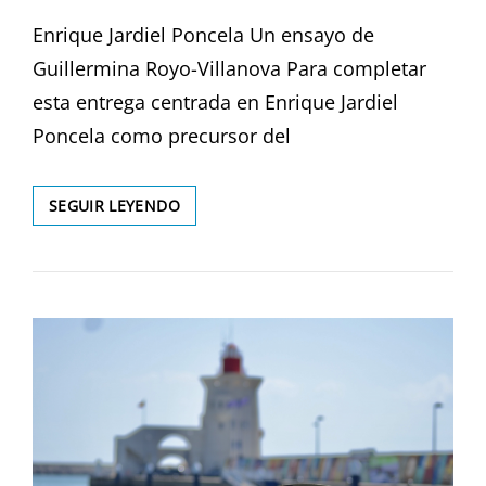
EL
Enrique Jardiel Poncela Un ensayo de
Guillermina Royo-Villanova Para completar
esta entrega centrada en Enrique Jardiel
Poncela como precursor del
EL
SEGUIR LEYENDO
HUMORISMO
ES
UN
GÉNERO
DE
VIDA
(IV)