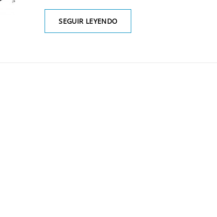
EL
SEGUIR LEYENDO
HUMORISMO
ES
UN
GÉNERO
DE
VIDA
(III)