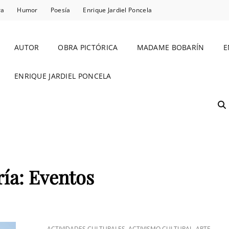
ra
Humor
Poesía
Enrique Jardiel Poncela
AUTOR
OBRA PICTÓRICA
MADAME BOBARÍN
E
ENRIQUE JARDIEL PONCELA
ría:
Eventos
ENLACES
,
,
,
ACTIVIDADES CULTURALES
ACTIVISMO CULTURAL
ARTE