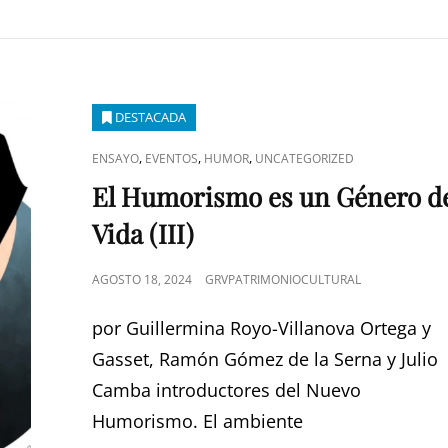
DESTACADA
ENLACES
,
,
,
ENSAYO
EVENTOS
HUMOR
UNCATEGORIZED
DE
El Humorismo es un Género d
CATEGORÍAS
Vida (III)
PUBLICADO
AGOSTO 18, 2024
GRVPATRIMONIOCULTURAL
EL
por Guillermina Royo-Villanova Ortega y
Gasset, Ramón Gómez de la Serna y Julio
Camba introductores del Nuevo
Humorismo. El ambiente