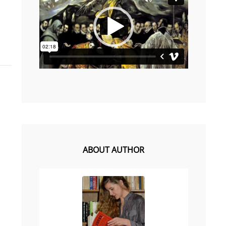
0
0
de
vídeo
ABOUT AUTHOR