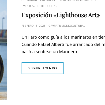
DE
,
EVENTOS
LIGHTHOUSE ART
CATEGORÍAS
Exposición «Lighthouse Art»
PUBLICADO
FEBRERO 15, 2025
GRVPATRIMONIOCULTURAL
EL
Un Faro como guía a los marineros en tie
Cuando Rafael Alberti fue arrancado del 
pasó a sentirse un Marinero
EXPOSICIÓN
SEGUIR LEYENDO
«LIGHTHOUSE
ART»