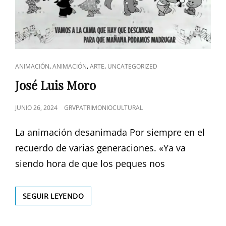
ENLACES
,
,
,
ANIMACIÓN
ANIMACIÓN
ARTE
UNCATEGORIZED
DE
José Luis Moro
CATEGORÍAS
PUBLICADO
JUNIO 26, 2024
GRVPATRIMONIOCULTURAL
EL
La animación desanimada Por siempre en el
recuerdo de varias generaciones. «Ya va
siendo hora de que los peques nos
JOSÉ
SEGUIR LEYENDO
LUIS
MORO