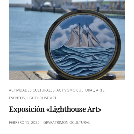
ENLACES
,
,
,
ACTIVIDADES CULTURALES
ACTIVISMO CULTURAL
ARTE
DE
,
EVENTOS
LIGHTHOUSE ART
CATEGORÍAS
Exposición «Lighthouse Art»
PUBLICADO
FEBRERO 15, 2025
GRVPATRIMONIOCULTURAL
EL