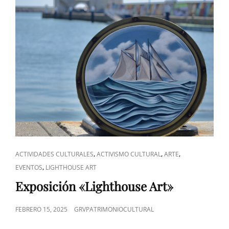
ENLACES
,
,
,
ACTIVIDADES CULTURALES
ACTIVISMO CULTURAL
ARTE
DE
,
EVENTOS
LIGHTHOUSE ART
CATEGORÍAS
Exposición «Lighthouse Art»
PUBLICADO
FEBRERO 15, 2025
GRVPATRIMONIOCULTURAL
EL