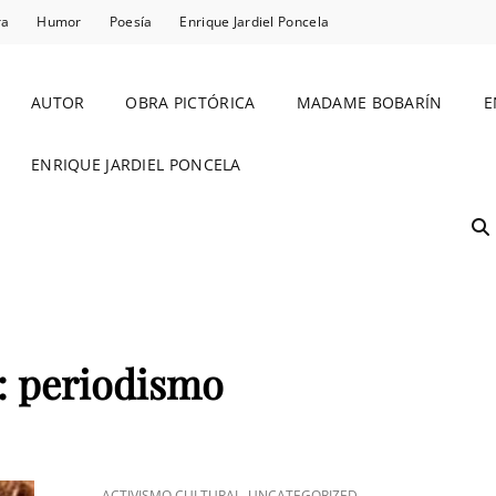
ra
Humor
Poesía
Enrique Jardiel Poncela
AUTOR
OBRA PICTÓRICA
MADAME BOBARÍN
E
ENRIQUE JARDIEL PONCELA
:
periodismo
ENLACES
,
ACTIVISMO CULTURAL
UNCATEGORIZED