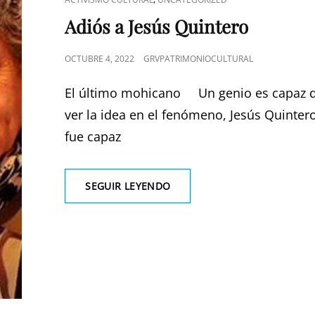
DE
Adiós a Jesús Quintero
CATEGORÍAS
PUBLICADO
OCTUBRE 4, 2022
GRVPATRIMONIOCULTURAL
EL
El último mohicano Un genio es capaz 
ver la idea en el fenómeno, Jesús Quinter
fue capaz
ADIÓS
SEGUIR LEYENDO
A
JESÚS
QUINTERO