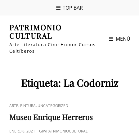
TOP BAR
PATRIMONIO
CULTURAL
MENÚ
Arte Literatura Cine Humor Cursos
Celtíberos
Etiqueta:
La Codorniz
ENLACES
,
,
ARTE
PINTURA
UNCATEGORIZED
DE
Museo Enrique Herreros
CATEGORÍAS
PUBLICADO
ENERO 8, 2021
GRVPATRIMONIOCULTURAL
EL