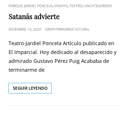
ENLACES
,
,
,
ENRIQUE JARDIEL PONCELA
ENSAYO
TEATRO
UNCATEGORIZED
DE
Satanás advierte
CATEGORÍAS
PUBLICADO
DICIEMBRE 16, 2020
GRVPATRIMONIOCULTURAL
EL
Teatro-Jardiel Poncela Artículo publicado en
El Imparcial. Hoy dedicado al desaparecido y
admirado Gustavo Pérez Puig Acababa de
terminarme de
SATANÁS
SEGUIR LEYENDO
ADVIERTE